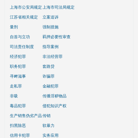
上海市公安局规定
上海市司法局规定
江苏省相关规定
立案追诉
量刑
强制措施
自首与立功
羁押必要性审查
司法责任制度
指导案例
经济犯罪
非法经营罪
职务犯罪
套路贷
寻衅滋事
诈骗罪
走私罪
金融犯罪
非吸
传播淫秽物品
毒品犯罪
侵犯知识产权
生产销售伪劣产品
传销
扫黑除恶
软暴力
信用卡犯罪
实务应用