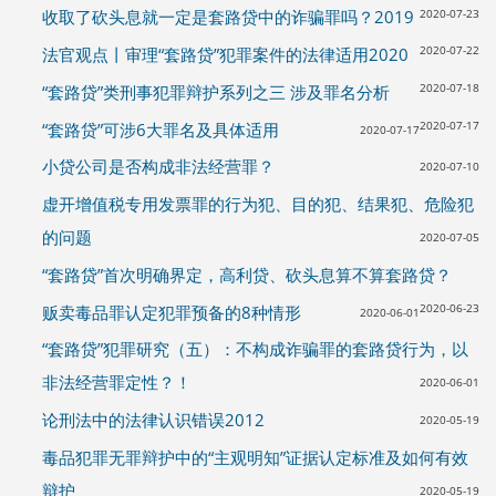
2020-07-23
收取了砍头息就一定是套路贷中的诈骗罪吗？2019
2020-07-22
法官观点丨审理“套路贷”犯罪案件的法律适用2020
2020-07-18
“套路贷”类刑事犯罪辩护系列之三 涉及罪名分析
2020-07-17
“套路贷”可涉6大罪名及具体适用
2020-07-17
小贷公司是否构成非法经营罪？
2020-07-10
虚开增值税专用发票罪的行为犯、目的犯、结果犯、危险犯
的问题
2020-07-05
“套路贷”首次明确界定，高利贷、砍头息算不算套路贷？
2020-06-23
贩卖毒品罪认定犯罪预备的8种情形
2020-06-01
“套路贷”犯罪研究（五）：不构成诈骗罪的套路贷行为，以
非法经营罪定性？！
2020-06-01
论刑法中的法律认识错误2012
2020-05-19
毒品犯罪无罪辩护中的“主观明知”证据认定标准及如何有效
辩护
2020-05-19