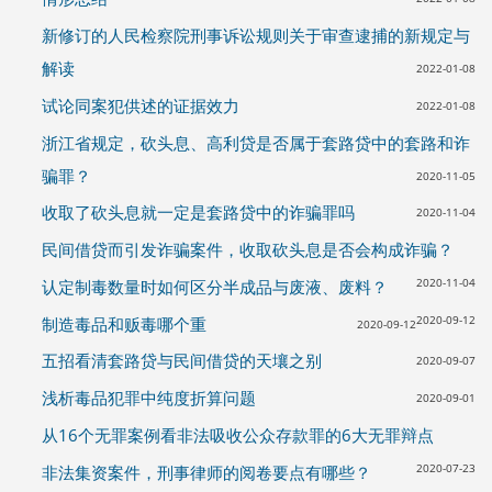
新修订的人民检察院刑事诉讼规则关于审查逮捕的新规定与
解读
2022-01-08
试论同案犯供述的证据效力
2022-01-08
浙江省规定，砍头息、高利贷是否属于套路贷中的套路和诈
骗罪？
2020-11-05
收取了砍头息就一定是套路贷中的诈骗罪吗
2020-11-04
民间借贷而引发诈骗案件，收取砍头息是否会构成诈骗？
2020-11-04
认定制毒数量时如何区分半成品与废液、废料？
2020-09-12
制造毒品和贩毒哪个重
2020-09-12
五招看清套路贷与民间借贷的天壤之别
2020-09-07
浅析毒品犯罪中纯度折算问题
2020-09-01
从16个无罪案例看非法吸收公众存款罪的6大无罪辩点
2020-07-23
非法集资案件，刑事律师的阅卷要点有哪些？