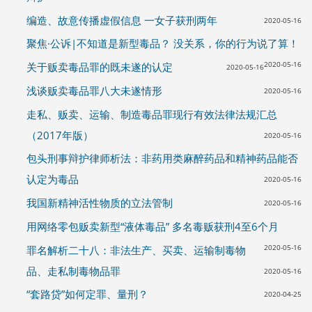
编造、故意传播虚假信息 一女子获刑两年
2020-05-16
聚焦·公诉|不知道是新型毒品？ 没关系，你的行为说了算！
2020-05-16
关于贩卖毒品罪的既未遂的认定
2020-05-16
浅谈贩卖毒品罪八大未遂情形
2020-05-16
走私、贩卖、运输、制造毒品罪现行有效法律法规汇总
（2017年版）
2020-05-16
包头刑事辩护律师析法：非药用类麻醉药品和精神药品能否
认定为毒品
2020-05-16
我国新精神活性物质的立法管制
2020-05-16
用网络零包贩卖新型“液体毒品” 多名毒贩获刑4至6个月
2020-05-16
罪名解析二十八：非法生产、买卖、运输制毒物
品、走私制毒物品罪
2020-05-16
“套路贷”如何定罪、量刑？
2020-04-25