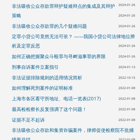
2024-01-26
非法吸收公众存款罪辩护疑难辩点的集成及其辩护
策略
2024-01-26
非法吸收公众存款罪的几个疑难问题
2024-01-26
定罪小贷公司竟然无法可依？ ——我国小贷公司法律地位辨
析及定罪反思
2024-01-26
如何正确把握聚众斗殴罪与寻衅滋事罪的界限
2024-01-26
刑事自诉案件立案指引
2024-01-13
非法证据排除规则的适用情况简析
2022-10-15
如何理解死刑案件的证明标准
2022-01-08
上海市各区看守所地址、电话一览表(2017)
2022-01-08
最高检检察长反复强调了这个问题！
2022-01-08
证据不足不起诉
2022-01-08
非法吸收公众存款和集资诈骗案件，律师促使检察院不批捕
情形总结
2022-01-08