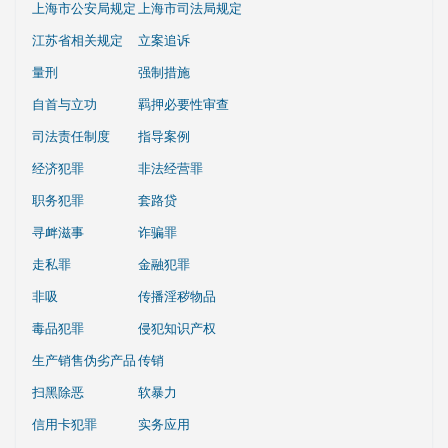
上海市公安局规定
上海市司法局规定
江苏省相关规定
立案追诉
量刑
强制措施
自首与立功
羁押必要性审查
司法责任制度
指导案例
经济犯罪
非法经营罪
职务犯罪
套路贷
寻衅滋事
诈骗罪
走私罪
金融犯罪
非吸
传播淫秽物品
毒品犯罪
侵犯知识产权
生产销售伪劣产品
传销
扫黑除恶
软暴力
信用卡犯罪
实务应用