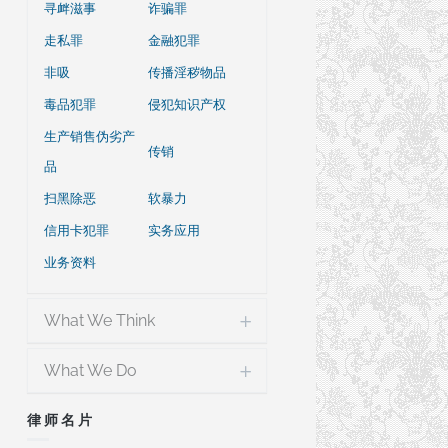
寻衅滋事
诈骗罪
走私罪
金融犯罪
非吸
传播淫秽物品
毒品犯罪
侵犯知识产权
生产销售伪劣产
传销
品
扫黑除恶
软暴力
信用卡犯罪
实务应用
业务资料
What We Think
What We Do
律师名片