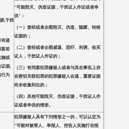
“可能毁灭、伪造证据，干扰证
⼈
作证或者串
供”：
据,干扰
（
⼀
）曾经或者企图毁灭、伪造、隐匿、转移
证据的；
者有迹
（
⼆
）曾经或者企图威逼、恐吓、利诱、收买
归案前
证
⼈
，干扰证
⼈
作证的；
实施或
证据,
（三）有同案犯罪嫌疑
⼈
或者与其在事实上存
供行为
在密切关联犯罪的犯罪嫌疑
⼈
在逃，重要证据
尚未收集到位的；
（四）其他可能毁灭、伪造证据，干扰证
⼈
作
证或者串供的情形。
犯罪嫌疑
⼈
具有下列情形之
⼀
的，可以认定为
“可能对被害
⼈
、举报
⼈
、控告
⼈
实施打击报