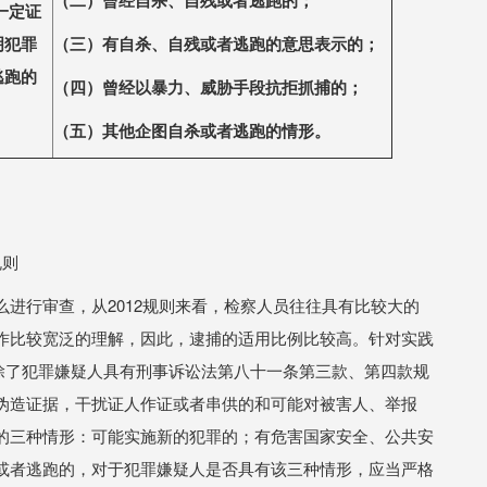
（
⼆
）曾经
⾃
杀、
⾃
残或者逃跑的；
一定证
明犯罪
（三）有
⾃
杀、
⾃
残或者逃跑的意思表
⽰
的；
逃跑的
（四）曾经以暴
⼒
、威胁
⼿
段抗拒抓捕的；
（五）其他企图
⾃
杀或者逃跑的情形。
规则
进行审查，从2012规则来看，检察人员往往具有比较大的
作比较宽泛的理解，因此，逮捕的适用比例比较高。针对实践
求，除了犯罪嫌疑人具有刑事诉讼法第⼋⼗⼀条第三款、第四款规
伪造证据，干扰证人作证或者串供的和可能对被害人、举报
的三种情形：可能实施新的犯罪的；有危害国家安全、公共安
或者逃跑的，对于犯罪嫌疑人是否具有该三种情形，应当严格