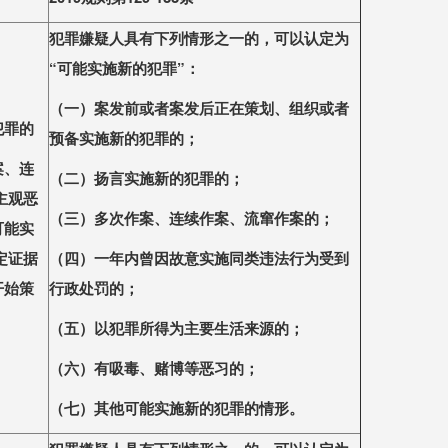
犯罪嫌疑
⼈
具有下列情形之
⼀
的，可以认定为
“可能实施新的犯罪”：
（
⼀
）案发前或者案发后正在策划、组织或者
犯罪的
预备实施新的犯罪的；
案、连
（
⼆
）扬
⾔
实施新的犯罪的；
主观恶
（三）多次作案、连续作案、流窜作案的；
可能实
定证据
（四）
⼀
年内曾因故意实施同类违法
⾏
为受到
开始策
⾏
政处罚的；
（五）以犯罪所得为主要
⽣
活来源的；
（六）有吸毒、赌博等恶习的；
（七）其他可能实施新的犯罪的情形。