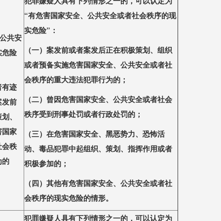
犯罪嫌疑
⼈
具有下列情形之
⼀
的，可以认定为
“有危害国家安全、公共安全或者社会秩序的现
实危险”：
、公共安
（
⼀
）案发前或者案发后正在积极策划、组织
实危险
或者预备实施危害国家安全、公共安全或者社
会秩序的重
⼤
违法犯罪
⾏
为的；
者有迹
（
⼆
）曾因危害国家安全、公共安全或者社会
案发前
秩序受到刑事处罚或者
⾏
政处罚的；
策划、
害国家
（三）在危害国家安全、
⿊
恶势
⼒
、恐怖活
社会秩
动、毒品犯罪中起组织、策划、指挥作
⽤
或者
为的
积极参加的；
（四）其他有危害国家安全、公共安全或者社
会秩序的现实危险的情形。
犯罪嫌疑
⼈
具有下列情形之
⼀
的，可以认定为