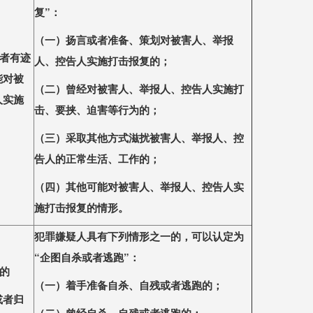
复”：
（
⼀
）扬
⾔
或者准备、策划对被害
⼈
、举报
或者有迹
⼈
、控告
⼈
实施打击报复的；
能对被
（
⼆
）曾经对被害
⼈
、举报
⼈
、控告
⼈
实施打
人实施
击、要挟、迫害等
⾏
为的；
（三）采取其他
⽅
式滋扰被害
⼈
、举报
⼈
、控
告
⼈
的正常
⽣
活、
⼯
作的；
（四）其他可能对被害
⼈
、举报
⼈
、控告
⼈
实
施打击报复的情形。
犯罪嫌疑
⼈
具有下列情形之
⼀
的，可以认定为
“企图
⾃
杀或者逃跑”：
的
（
⼀
）着
⼿
准备
⾃
杀、
⾃
残或者逃跑的；
或者归