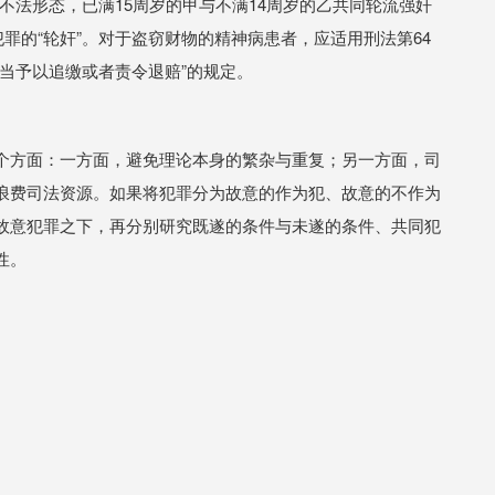
不法形态，已满15周岁的甲与不满14周岁的乙共同轮流强奸
犯罪的“轮奸”。对于盗窃财物的精神病患者，应适用刑法第64
当予以追缴或者责令退赔”的规定。
个方面：一方面，避免理论本身的繁杂与重复；另一方面，司
浪费司法资源。如果将犯罪分为故意的作为犯、故意的不作为
故意犯罪之下，再分别研究既遂的条件与未遂的条件、共同犯
性。