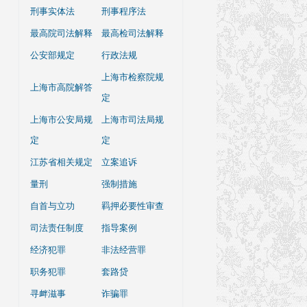
刑事实体法
刑事程序法
最高院司法解释
最高检司法解释
公安部规定
行政法规
上海市检察院规
上海市高院解答
定
上海市公安局规
上海市司法局规
定
定
江苏省相关规定
立案追诉
量刑
强制措施
自首与立功
羁押必要性审查
司法责任制度
指导案例
经济犯罪
非法经营罪
职务犯罪
套路贷
寻衅滋事
诈骗罪